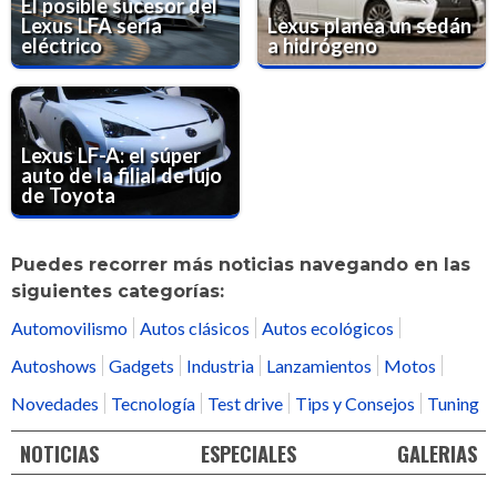
El posible sucesor del
Lexus LFA sería
Lexus planea un sedán
eléctrico
a hidrógeno
Lexus LF-A: el súper
auto de la filial de lujo
de Toyota
Puedes recorrer más noticias navegando en las
siguientes categorías:
Automovilismo
Autos clásicos
Autos ecológicos
Autoshows
Gadgets
Industria
Lanzamientos
Motos
Novedades
Tecnología
Test drive
Tips y Consejos
Tuning
NOTICIAS
ESPECIALES
GALERIAS