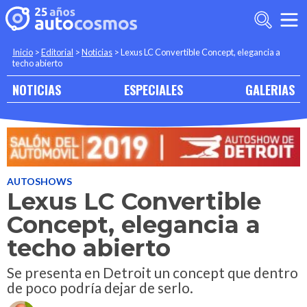
Inicio
>
Editorial
>
Noticias
>
Lexus LC Convertible Concept, elegancia a
techo abierto
NOTICIAS
ESPECIALES
GALERIAS
AUTOSHOWS
Lexus LC Convertible
Concept, elegancia a
techo abierto
Se presenta en Detroit un concept que dentro
de poco podría dejar de serlo.