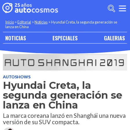
Inicio
>
Editorial
>
Noticias
>
Hyundai Creta, la segunda generación se
lanza en China
NOTICIAS
ESPECIALES
GALERIAS
AUTOSHOWS
Hyundai Creta, la
segunda generación se
lanza en China
La marca coreana lanzó en Shanghái una nueva
versión de su SUV compacta.