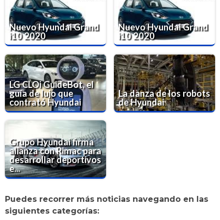
Nuevo Hyundai Grand
Nuevo Hyundai Grand
i10 2020
i10 2020
LG CLOi GuideBot, el
guía de lujo que
La danza de los robots
contrató Hyundai
de Hyundai
Grupo Hyundai firma
alianza con Rimac para
desarrollar deportivos
e...
Puedes recorrer más noticias navegando en las
siguientes categorías: