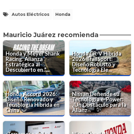
Autos Eléctricos
Honda
Mauricio Juárez recomienda
Honda y Meyer Shank
Honda CR-V Híbrida
Racing: Alianza
2026 TrailSport:
Estratégica al
Diseño Robusto y
Descubierto en "...
Tecnología Ele...
Honda Accord 2026:
Nissan Defiende su
Diseño Renovado y
Tecnología e-Power:
Tecnología Híbrida en
¿Un Obstáculo para la
China
Alianz...