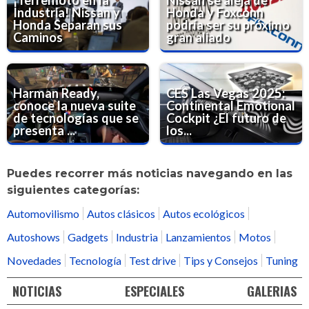
¡Terremoto en la
Nissan se aleja de
Industria! Nissan y
Honda y Foxconn
Honda Separan sus
podría ser su próximo
Caminos
gran aliado
Harman Ready,
CES Las Vegas 2025:
conoce la nueva suite
Continental Emotional
de tecnologías que se
Cockpit ¿El futuro de
presenta ...
los...
Puedes recorrer más noticias navegando en las
siguientes categorías:
Automovilismo
Autos clásicos
Autos ecológicos
Autoshows
Gadgets
Industria
Lanzamientos
Motos
Novedades
Tecnología
Test drive
Tips y Consejos
Tuning
NOTICIAS
ESPECIALES
GALERIAS