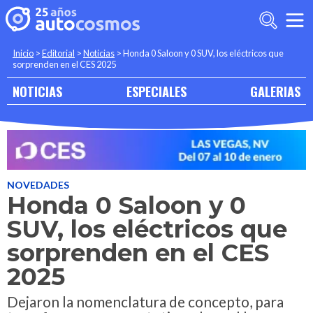
Inicio
>
Editorial
>
Noticias
>
Honda 0 Saloon y 0 SUV, los eléctricos que
sorprenden en el CES 2025
NOTICIAS
ESPECIALES
GALERIAS
NOVEDADES
Honda 0 Saloon y 0
SUV, los eléctricos que
sorprenden en el CES
2025
Dejaron la nomenclatura de concepto, para