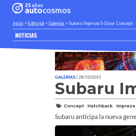
Inicio
>
Editorial
>
Galerias
>
Subaru Impreza 5-Door Concept
NOTICIAS
GALERÍAS
| 28/10/2015
Subaru I
Concept
Hatchback
Impreza
Subaru anticipa la nueva gene