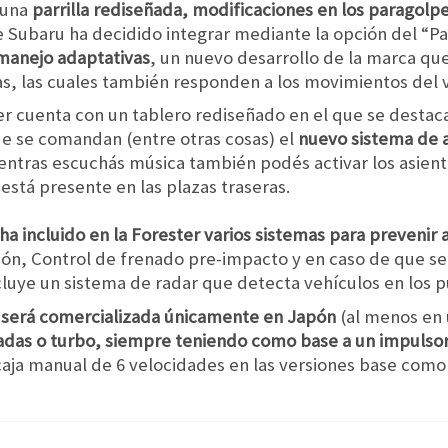
 una
parrilla rediseñada, modificaciones en los paragolp
e Subaru ha decidido integrar mediante la opción del “
manejo adaptativas
, un nuevo desarrollo de la marca qu
tas, las cuales también responden a los movimientos del 
er cuenta con un tablero rediseñado en el que se destaca
e se comandan (entre otras cosas) el
nuevo sistema de 
ntras escuchás música también podés activar los asient
stá presente en las plazas traseras.
a incluido en la Forester varios sistemas para prevenir 
cción, Control de frenado pre-impacto y en caso de que se
uye un sistema de radar que detecta vehículos en los p
r será comercializada únicamente en Japón
(al menos en 
das o turbo, siempre teniendo como base a un impulsor d
aja manual de 6 velocidades en las versiones base como 