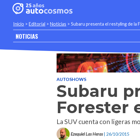
Inicio
>
Editorial
>
Noticias
>
Subaru presenta el restyling de la
NOTICIAS
AUTOSHOWS
Subaru pr
Forester 
La SUV cuenta con ligeras mod
Ezequiel Las Heras
| 26/10/2015