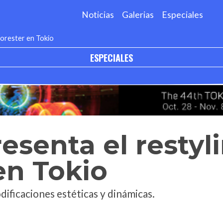
Noticias
Galerias
Especiales
 Forester en Tokio
ESPECIALES
esenta el restyli
en Tokio
ificaciones estéticas y dinámicas.