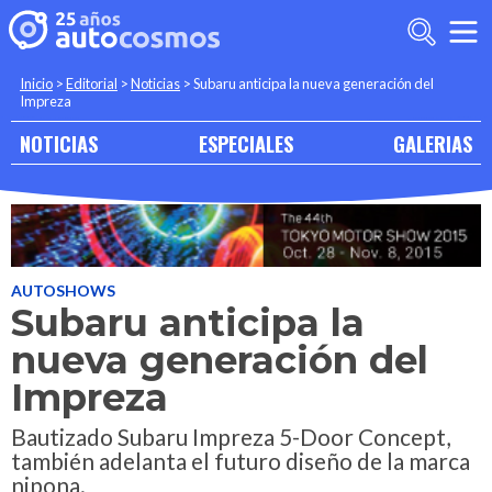
Inicio
>
Editorial
>
Noticias
>
Subaru anticipa la nueva generación del
Impreza
NOTICIAS
ESPECIALES
GALERIAS
AUTOSHOWS
Subaru anticipa la
nueva generación del
Impreza
Bautizado Subaru Impreza 5-Door Concept,
también adelanta el futuro diseño de la marca
nipona.