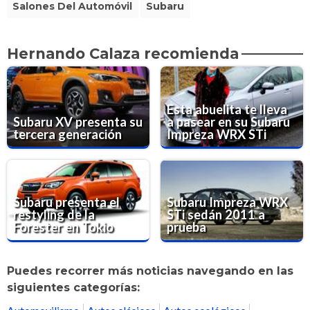
Salones Del Automóvil
Subaru
Hernando Calaza recomienda
Esta abuelita te lleva
Subaru XV presenta su
a pasear en su Subaru
tercera generación
Impreza WRX STi
Subaru presenta el
Subaru Impreza WRX
restyling de la
STi sedán 2011 a
Forester en Tokio
prueba
Puedes recorrer más noticias navegando en las
siguientes categorías: