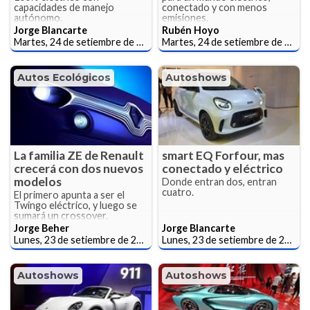
capacidades de manejo
conectado y con menos
autónomo.
emisiones.
Jorge Blancarte
Rubén Hoyo
Martes, 24 de setiembre de 2019
Martes, 24 de setiembre de 2019
Autos Ecológicos
Autoshows
La familia ZE de Renault
smart EQ Forfour, mas
crecerá con dos nuevos
conectado y eléctrico
modelos
Donde entran dos, entran
cuatro.
El primero apunta a ser el
Twingo eléctrico, y luego se
sumará un crossover.
Jorge Beher
Jorge Blancarte
Lunes, 23 de setiembre de 2019
Lunes, 23 de setiembre de 2019
Autoshows
Autoshows