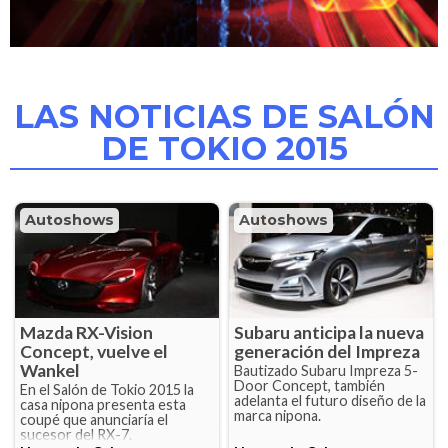
LAS NOTICIAS DE SALÓN
DE TOKIO 2015
Autoshows
Autoshows
Mazda RX-Vision
Subaru anticipa la nueva
Concept, vuelve el
generación del Impreza
Wankel
Bautizado Subaru Impreza 5-
Door Concept, también
En el Salón de Tokio 2015 la
adelanta el futuro diseño de la
casa nipona presenta esta
marca nipona.
coupé que anunciaría el
sucesor del RX-7.